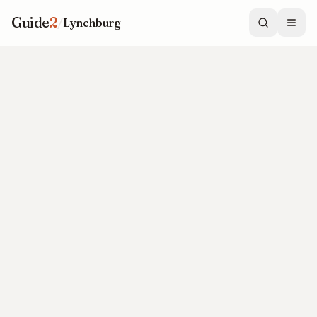
Guide
2
/
Lynchburg